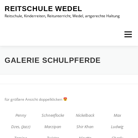
Direkt zum Inhalt
REITSCHULE WEDEL
Reitschule, Kinderreiten, Reitunterricht, Wedel, artgerechte Haltung
Menü
START
UNSERE ANGEBOTE
ÜBER UNS
GALERIE SCHULPFERDE
GALERIE SCHULPFERDE
ONLINE REITSCHULE
für größere Ansicht doppelklicken
OFFENSTALL WEDEL
Penny
Schneeflocke
Nickelback
Max
Dzes, (Jazz)
Marzipan
Shir Khan
Ludwig