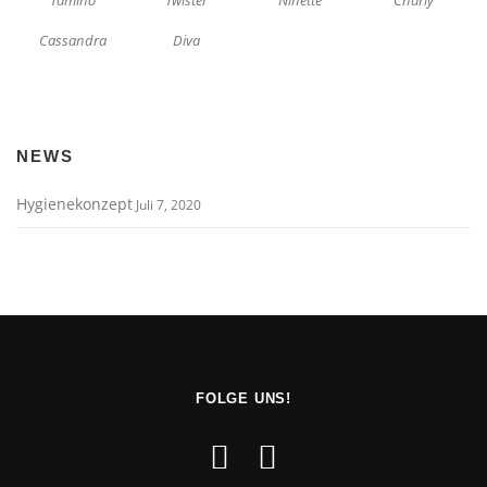
Tamino
Twister
Ninette
Charly
Cassandra
Diva
NEWS
Hygienekonzept
Juli 7, 2020
FOLGE UNS!